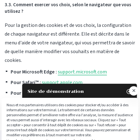
3.3. Comment exercer vos choix, selon le navigateur que vous
utilisez ?
Pour la gestion des cookies et de vos choix, la configuration
de chaque navigateur est différente. Elle est décrite dans le
menu d'aide de votre navigateur, qui vous permettra de savoir
de quelle manière modifier vos souhaits en matière de
cookies.
Pour Microsoft Edge :
support.microsoft.com
Pour Safari™ :
support.apple.com
Site de démonstration

Pour Chrome™ :
support.google.com
Pour Firefox™ :
support.mozilla.org
Nous et nos partenaires utilisons des cookies pour stocker et/ou accéder à des
informations sur votre terminal. Le traitement de certaines données
Pour Opera™ :
help.opera.com
personnelles permet d'améliorer notre offre via l'analyse, la mesure d'audience
et vous permet aussi d’interagir avec les réseaux sociaux. Cliquez sur « Tout
accepter » pour consentir à tout dépôt de cookies ou sur « Tout refuser » pour
proscrire tout dépôt de cookies sur votre terminal. Vous pouvez personnaliser et
modifier vos préférences à tout moment sur notre site.
Pour nous contacter :