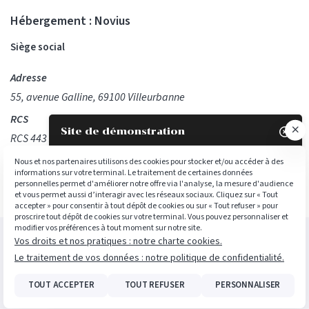
Hébergement :
Novius
Siège social
Adresse
55, avenue Galline, 69100 Villeurbanne
RCS
Site de démonstration

RCS 443 207 154 Villeurbanne
Téléphone
Nous et nos partenaires utilisons des cookies pour stocker et/ou accéder à des
informations sur votre terminal. Le traitement de certaines données
04 27 46 20 00
personnelles permet d'améliorer notre offre via l'analyse, la mesure d'audience
et vous permet aussi d’interagir avec les réseaux sociaux. Cliquez sur « Tout
accepter » pour consentir à tout dépôt de cookies ou sur « Tout refuser » pour
proscrire tout dépôt de cookies sur votre terminal. Vous pouvez personnaliser et
modifier vos préférences à tout moment sur notre site.
Pour nous contacter :
Vos droits et nos pratiques : notre charte cookies.
Mentions légales et RGPD
Plan du site
Gestion des cookies
Le traitement de vos données : notre politique de confidentialité.
Service commercial
Service client
Charte cookies
Politique de confidentialité
© 2022 - 2026 Site réalisé par Les Echos Publishing
Administration
05 49 41 72 58
05 49 60 31 98
TOUT ACCEPTER
TOUT REFUSER
PERSONNALISER