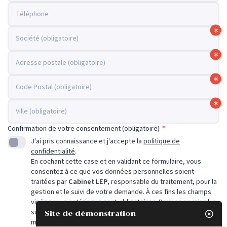
Téléphone
Société (obligatoire)
Adresse postale (obligatoire)
Code Postal (obligatoire)
Ville (obligatoire)
Confirmation de votre consentement (obligatoire)
J'ai pris connaissance et j'accepte la
politique de
confidentialité
.
En cochant cette case et en validant ce formulaire, vous
consentez à ce que vos données personnelles soient
traitées par
Cabinet LEP
, responsable du traitement, pour la
gestion et le suivi de votre demande. À ces fins les champs
visés par un astérisque sont obligatoires. Pour en savoir plus
sur vos droits ainsi que nos traitements et pratiques en
Site de démonstration

matière de données personnelles, rendez-vous sur notre