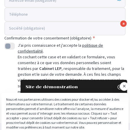
Adresse email (obligatoire)
Téléphone
Société (obligatoire)
Confirmation de votre consentement (obligatoire)
J'ai pris connaissance et j'accepte la
politique de
confidentialité
.
En cochant cette case et en validant ce formulaire, vous
consentez à ce que vos données personnelles soient
traitées par
Cabinet LEP
, responsable du traitement, pour la
gestion et le suivi de votre demande. À ces fins les champs
visés par un astérisque sont obligatoires. Pour en savoir plus
sur vos droits ainsi que nos traitements et pratiques en
Site de démonstration

matière de données personnelles, rendez-vous sur notre
politique de confidentialité
Nous et nos partenaires utilisons des cookies pour stocker et/ou accéder à des
informations sur votre terminal. Le traitement de certaines données
Envoyer
personnelles permet d'améliorer notre offre via l'analyse, la mesure d'audience
et vous permet aussi d’interagir avec les réseaux sociaux. Cliquez sur « Tout
accepter » pour consentir à tout dépôt de cookies ou sur « Tout refuser » pour
proscrire tout dépôt de cookies sur votre terminal. Vous pouvez personnaliser et
modifier vos préférences à tout moment sur notre site.