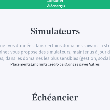
Consulter
Consulter
Consulter
Consulter
Présentation Guide n° 1
Présentation Guide n° 2
Présentation Guide n° 3
Présentation Guide n° 4
Télécharger
Télécharger
Télécharger
Télécharger
Simulateurs
iner vos données dans certains domaines suivant la st
inet vous propose des simulateurs, maintenus à jour d
es, dans les domaines les plus sensibles (gestion, social
Placements
Emprunts
Crédit-bail
Congés payés
Autres
Échéancier