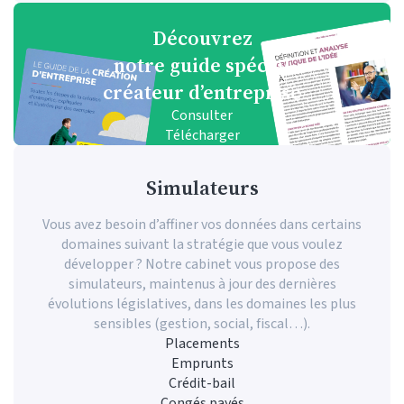
Découvrez
Découvrez
Découvrez
Découvrez
notre guide pratique
notre guide spécial
notre guide spécial
notre guide spécial
facturation électronique
gestion de patrimoine
créateur d’entreprise
chef d'entreprise
Consulter
Consulter
Consulter
Consulter
Présentation Guide n° 1
Présentation Guide n° 2
Présentation Guide n° 3
Présentation Guide n° 4
Télécharger
Télécharger
Télécharger
Télécharger
Simulateurs
Vous avez besoin d’affiner vos données dans certains
domaines suivant la stratégie que vous voulez
développer ? Notre cabinet vous propose des
simulateurs, maintenus à jour des dernières
évolutions législatives, dans les domaines les plus
sensibles (gestion, social, fiscal…).
Placements
Emprunts
Crédit-bail
Congés payés