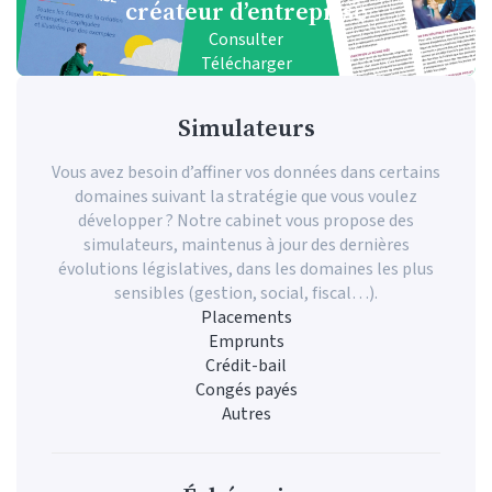
facturation électronique
gestion de patrimoine
créateur d’entreprise
chef d'entreprise
Consulter
Consulter
Consulter
Consulter
Présentation Guide n° 1
Présentation Guide n° 2
Présentation Guide n° 3
Présentation Guide n° 4
Télécharger
Télécharger
Télécharger
Télécharger
Simulateurs
Vous avez besoin d’affiner vos données dans certains
domaines suivant la stratégie que vous voulez
développer ? Notre cabinet vous propose des
simulateurs, maintenus à jour des dernières
évolutions législatives, dans les domaines les plus
sensibles (gestion, social, fiscal…).
Placements
Emprunts
Crédit-bail
Congés payés
Autres