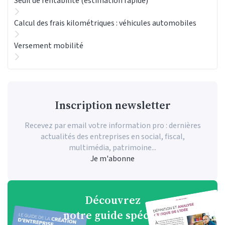
Seuil de rentabilité (estimation rapide)
Calcul des frais kilométriques : véhicules automobiles
Versement mobilité
Inscription newsletter
Recevez par email votre information pro : dernières
actualités des entreprises en social, fiscal,
multimédia, patrimoine...
Je m'abonne
Découvrez
Découvrez
Découvrez
Découvrez
notre guide pratique
notre guide spécial
notre guide spécial
notre guide spécial